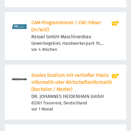
CAM-Programmierer / CNC-Fräser
(m/w/d)
Ressel GmbH Maschinenbau
Gewerbegebiet, Handwerkerpark 19,
Veröffentlicht
:
83093 Bad Endorf, Deutschland
vor 4 Wochen
Duales Studium mit vertiefter Praxis
Informatik oder Wirtschaftsinformatik
(Bachelor / Master)
DR. JOHANNES HEIDENHAIN GmbH
83301 Traunreut, Deutschland
Veröffentlicht
:
vor 1 Monat