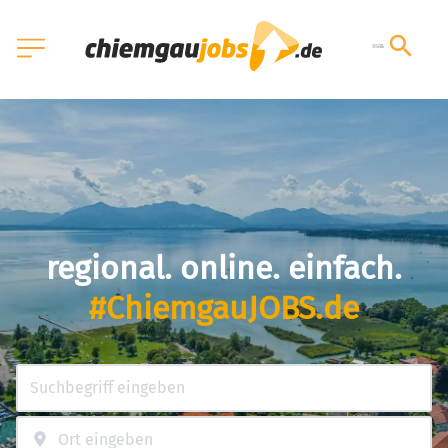
regional. online. einfach.
#ChiemgauJOBS.de