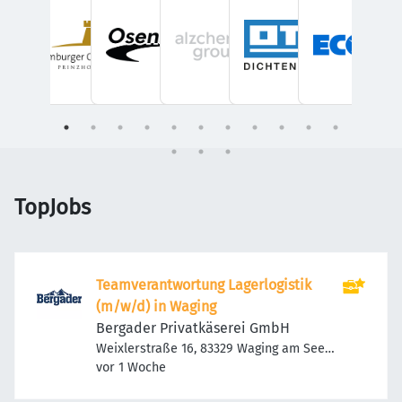
TopJobs
Teamverantwortung Lagerlogistik
(m/w/d) in Waging
Bergader Privatkäserei GmbH
Weixlerstraße 16, 83329 Waging am See,
Veröffentlicht
:
Deutschland
vor 1 Woche