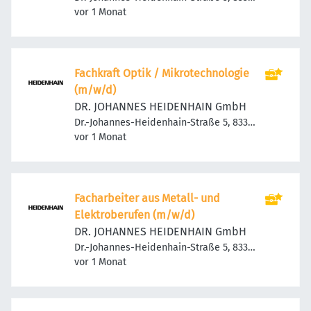
Veröffentlicht
:
Traunreut, Deutschland
vor 1 Monat
Fachkraft Optik / Mikrotechnologie
(m/w/d)
DR. JOHANNES HEIDENHAIN GmbH
Dr.-Johannes-Heidenhain-Straße 5, 83301
Veröffentlicht
:
Traunreut, Deutschland
vor 1 Monat
Facharbeiter aus Metall- und
Elektroberufen (m/w/d)
DR. JOHANNES HEIDENHAIN GmbH
Dr.-Johannes-Heidenhain-Straße 5, 83301
Veröffentlicht
:
Traunreut, Deutschland
vor 1 Monat