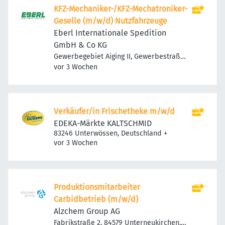
KFZ-Mechaniker-/KFZ-Mechatroniker-
Geselle (m/w/d) Nutzfahrzeuge
Eberl Internationale Spedition
GmbH & Co KG
Gewerbegebiet Aiging II, Gewerbestraße
Veröffentlicht
:
1, 83365 Nußdorf, Deutschland
vor 3 Wochen
Verkäufer/in Frischetheke m/w/d
EDEKA-Märkte KALTSCHMID
83246 Unterwössen, Deutschland
+
Veröffentlicht
:
vor 3 Wochen
Produktionsmitarbeiter
Carbidbetrieb (m/w/d)
Alzchem Group AG
Fabrikstraße 2, 84579 Unterneukirchen,