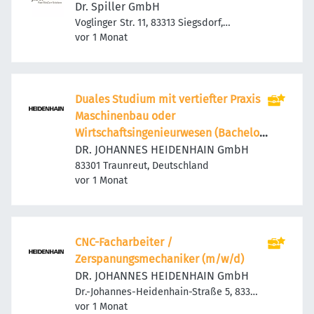
Dr. Spiller GmbH
Voglinger Str. 11, 83313 Siegsdorf,
Veröffentlicht
:
Deutschland
vor 1 Monat
Duales Studium mit vertiefter Praxis
Maschinenbau oder
Wirtschaftsingenieurwesen (Bachelor
/ Master)
DR. JOHANNES HEIDENHAIN GmbH
83301 Traunreut, Deutschland
Veröffentlicht
:
vor 1 Monat
CNC-Facharbeiter /
Zerspanungsmechaniker (m/w/d)
DR. JOHANNES HEIDENHAIN GmbH
Dr.-Johannes-Heidenhain-Straße 5, 83301
Veröffentlicht
:
Traunreut, Deutschland
vor 1 Monat