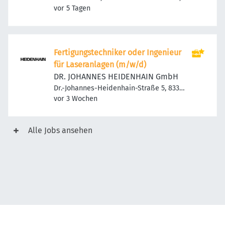
Veröffentlicht
:
Deutschland
vor 5 Tagen
Fertigungstechniker oder Ingenieur
für Laseranlagen (m/w/d)
DR. JOHANNES HEIDENHAIN GmbH
Dr.-Johannes-Heidenhain-Straße 5, 83301
Veröffentlicht
:
Traunreut, Deutschland
vor 3 Wochen
Alle Jobs ansehen