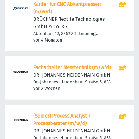
Kanter für CNC Abkantpressen
(m/w/d)
BRÜCKNER Textile Technologies
GmbH & Co. KG
Abtenham 12, 84529 Tittmoning,
Veröffentlicht
:
Deutschland
vor 4 Monaten
Facharbeiter Messtechnik (m/w/d)
DR. JOHANNES HEIDENHAIN GmbH
Dr.-Johannes-Heidenhain-Straße 5, 83301
Veröffentlicht
:
Traunreut, Deutschland
vor 2 Wochen
(Senior) Process Analyst /
Prozessberater (m/w/d)
DR. JOHANNES HEIDENHAIN GmbH
Dr.-Johannes-Heidenhain-Straße 5, 83301