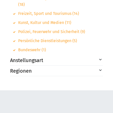
(18)
Freizeit, Sport und Tourismus (14)
Kunst, Kultur und Medien (11)
Polizei, Feuerwehr und Sicherheit (9)
Persönliche Dienstleistungen (5)
Bundeswehr (1)
Anstellungsart
Regionen
Festanstellung (1963)
Vollzeit (1873)
Rosenheim (238)
Teilzeit (1098)
Traunstein (130)
Ausbildungsplatz, Lehrstelle (472)
Traunreut (107)
Minijob, Aushilfe (175)
Freilassing (100)