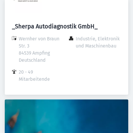
_Sherpa Autodiagnostik GmbH_
Wernher von Braun 
Industrie, Elektronik 
Str. 3

und Maschinenbau
84539 Ampfing

Deutschland
20 - 49 
Mitarbeitende