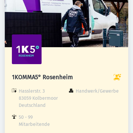
1KOMMA5° Rosenheim
Hasslerstr. 3

Handwerk/Gewerbe
83059 Kolbermoor

Deutschland
50 - 99 
Mitarbeitende