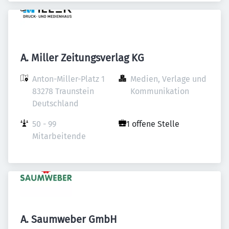
A. Miller Zeitungsverlag KG
Anton-Miller-Platz 1

Medien, Verlage und 
83278 Traunstein

Kommunikation
Deutschland
50 - 99 
1 offene Stelle
Mitarbeitende
A. Saumweber GmbH