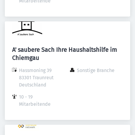
Mitarbeitende
A' saubere Sach Ihre Haushaltshilfe im
Chiemgau
Hassmoning 39

Sonstige Branche
83301 Traunreut

Deutschland
10 - 19 
Mitarbeitende