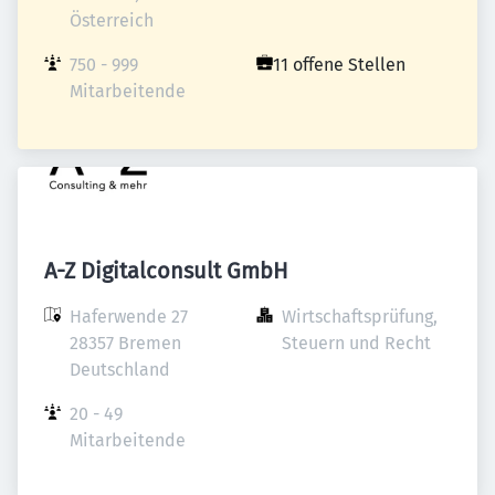
Österreich
750 - 999 
11 offene Stellen
Mitarbeitende
A-Z Digitalconsult GmbH
Haferwende 27

Wirtschaftsprüfung, 
28357 Bremen

Steuern und Recht
Deutschland
20 - 49 
Mitarbeitende