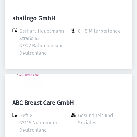
abalingo GmbH
Gerhart-Hauptmann-
0 - 5 Mitarbeitende
Straße 55

87727 Babenhausen

Deutschland
ABC Breast Care GmbH
Heft 8

Gesundheit und 
83115 Neubeuern

Soziales
Deutschland