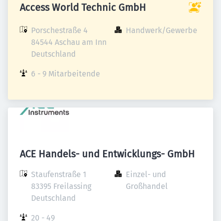
Access World Technic GmbH
Porschestraße 4

Handwerk/Gewerbe
84544 Aschau am Inn

Deutschland
6 - 9 Mitarbeitende
ACE Handels- und Entwicklungs- GmbH
Staufenstraße 1

Einzel- und 
83395 Freilassing

Großhandel
Deutschland
20 - 49 