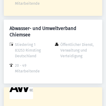
Mitarbeitende
Abwasser- und Umweltverband
Chiemsee
Stiedering 1

Öffentlicher Dienst, 
83253 Rimsting

Verwaltung und 
Deutschland
Verteidigung
20 - 49 
Mitarbeitende