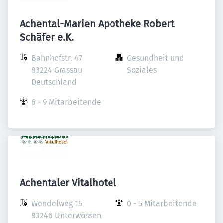
Achental-Marien Apotheke Robert
Schäfer e.K.
Bahnhofstr. 47

Gesundheit und 
83224 Grassau

Soziales
Deutschland
6 - 9 Mitarbeitende
Achentaler Vitalhotel
Wendelweg 15

0 - 5 Mitarbeitende
83246 Unterwössen
