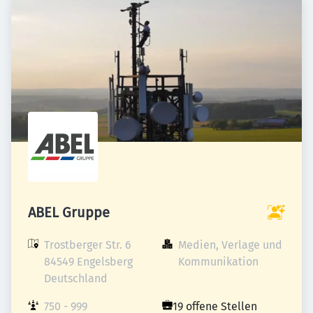
ABEL Gruppe
Trostberger Str. 6

Medien, Verlage und 
84549 Engelsberg

Kommunikation
Deutschland
750 - 999 
19 offene Stellen