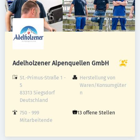
Adelholzener Alpenquellen GmbH
St.-Primus-Straße 1 - 
Herstellung von 
5

Waren/Konsumgüter
83313 Siegsdorf

n
Deutschland
750 - 999 
13 offene Stellen
Mitarbeitende