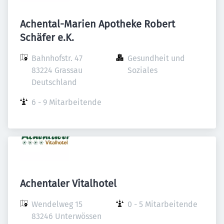
Achental-Marien Apotheke Robert
Schäfer e.K.
Bahnhofstr. 47

Gesundheit und 
83224 Grassau

Soziales
Deutschland
6 - 9 Mitarbeitende
Achentaler Vitalhotel
Wendelweg 15

0 - 5 Mitarbeitende
83246 Unterwössen
