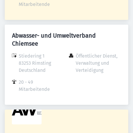
Mitarbeitende
Abwasser- und Umweltverband
Chiemsee
Stiedering 1

Öffentlicher Dienst, 
83253 Rimsting

Verwaltung und 
Deutschland
Verteidigung
20 - 49 
Mitarbeitende