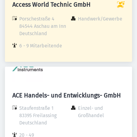
Access World Technic GmbH
Porschestraße 4

Handwerk/Gewerbe
84544 Aschau am Inn

Deutschland
6 - 9 Mitarbeitende
ACE Handels- und Entwicklungs- GmbH
Staufenstraße 1

Einzel- und 
83395 Freilassing

Großhandel
Deutschland
20 - 49 