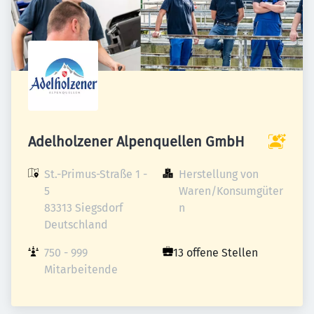
Adelholzener Alpenquellen GmbH
St.-Primus-Straße 1 - 
Herstellung von 
5

Waren/Konsumgüter
83313 Siegsdorf

n
Deutschland
750 - 999 
13 offene Stellen
Mitarbeitende