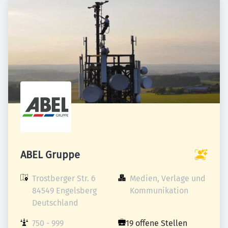
ABEL Gruppe
Trostberger Str. 6

Medien, Verlage und 
84549 Engelsberg

Kommunikation
Deutschland
750 - 999 
19 offene Stellen