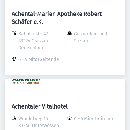
Achental-Marien Apotheke Robert
Schäfer e.K.
Bahnhofstr. 47

Gesundheit und 
83224 Grassau

Soziales
Deutschland
6 - 9 Mitarbeitende
Achentaler Vitalhotel
Wendelweg 15

0 - 5 Mitarbeitende
83246 Unterwössen
