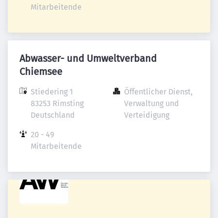
Mitarbeitende
Abwasser- und Umweltverband
Chiemsee
Stiedering 1

Öffentlicher Dienst, 
83253 Rimsting

Verwaltung und 
Deutschland
Verteidigung
20 - 49 
Mitarbeitende