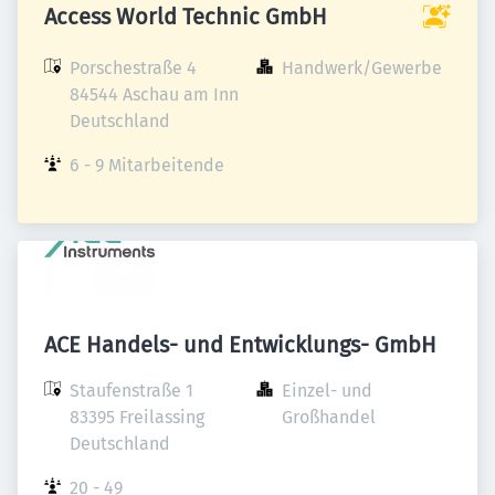
Access World Technic GmbH
Porschestraße 4

Handwerk/Gewerbe
84544 Aschau am Inn

Deutschland
6 - 9 Mitarbeitende
ACE Handels- und Entwicklungs- GmbH
Staufenstraße 1

Einzel- und 
83395 Freilassing

Großhandel
Deutschland
20 - 49 