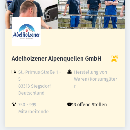
Adelholzener Alpenquellen GmbH
St.-Primus-Straße 1 - 
Herstellung von 
5

Waren/Konsumgüter
83313 Siegsdorf

n
Deutschland
750 - 999 
13 offene Stellen
Mitarbeitende