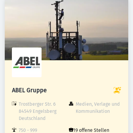
ABEL Gruppe
Trostberger Str. 6

Medien, Verlage und 
84549 Engelsberg

Kommunikation
Deutschland
750 - 999 
19 offene Stellen