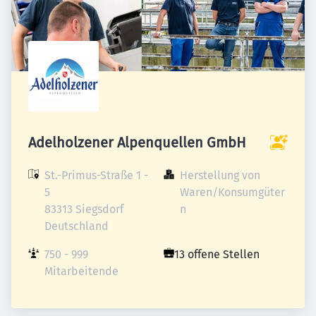
Adelholzener Alpenquellen GmbH
St.-Primus-Straße 1 - 
Herstellung von 
5

Waren/Konsumgüter
83313 Siegsdorf

n
Deutschland
750 - 999 
13 offene Stellen
Mitarbeitende