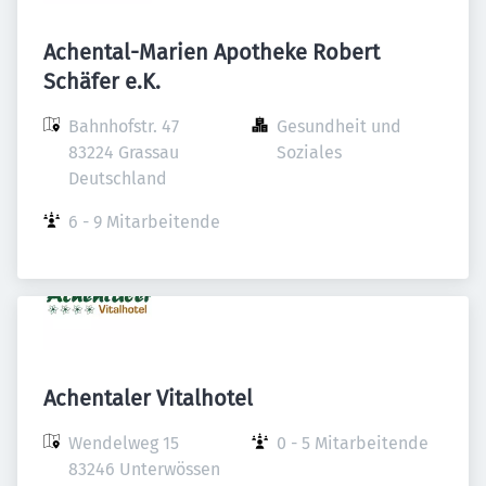
Achental-Marien Apotheke Robert
Schäfer e.K.
Bahnhofstr. 47

Gesundheit und 
83224 Grassau

Soziales
Deutschland
6 - 9 Mitarbeitende
Achentaler Vitalhotel
Wendelweg 15

0 - 5 Mitarbeitende
83246 Unterwössen
