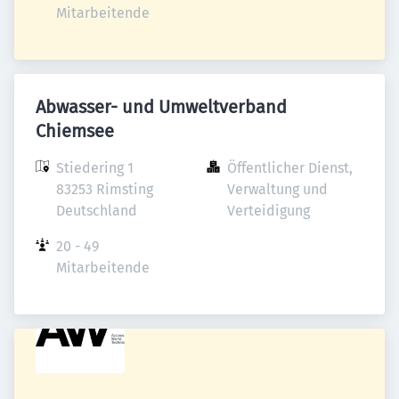
Mitarbeitende
Abwasser- und Umweltverband
Chiemsee
Stiedering 1

Öffentlicher Dienst, 
83253 Rimsting

Verwaltung und 
Deutschland
Verteidigung
20 - 49 
Mitarbeitende