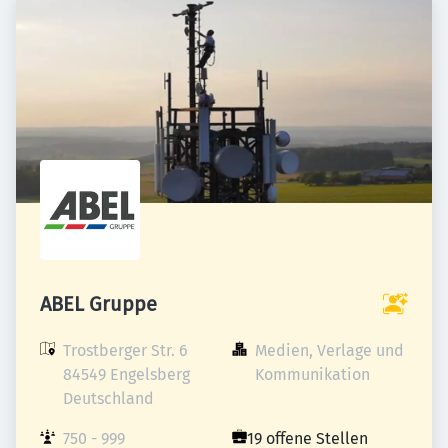
ABEL Gruppe
Trostberger Str. 6

Medien, Verlage und 
84549 Engelsberg

Kommunikation
Deutschland
750 - 999 
19 offene Stellen