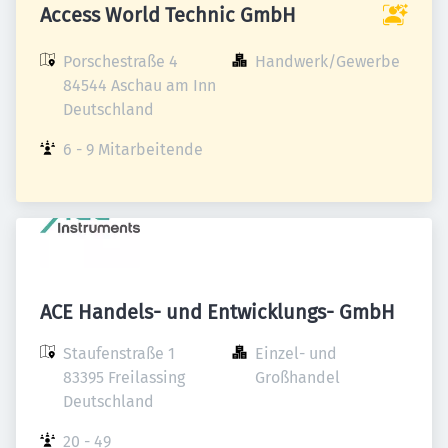
Access World Technic GmbH
Porschestraße 4

Handwerk/Gewerbe
84544 Aschau am Inn

Deutschland
6 - 9 Mitarbeitende
ACE Handels- und Entwicklungs- GmbH
Staufenstraße 1

Einzel- und 
83395 Freilassing

Großhandel
Deutschland
20 - 49 