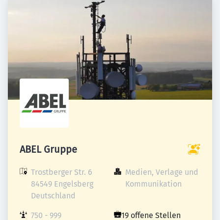
ABEL Gruppe
Trostberger Str. 6

Medien, Verlage und 
84549 Engelsberg

Kommunikation
Deutschland
750 - 999 
19 offene Stellen