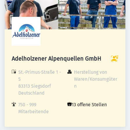
Adelholzener Alpenquellen GmbH
St.-Primus-Straße 1 - 
Herstellung von 
5

Waren/Konsumgüter
83313 Siegsdorf

n
Deutschland
750 - 999 
13 offene Stellen
Mitarbeitende