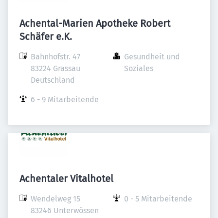
Achental-Marien Apotheke Robert
Schäfer e.K.
Bahnhofstr. 47

Gesundheit und 
83224 Grassau

Soziales
Deutschland
6 - 9 Mitarbeitende
Achentaler Vitalhotel
Wendelweg 15

0 - 5 Mitarbeitende
83246 Unterwössen
