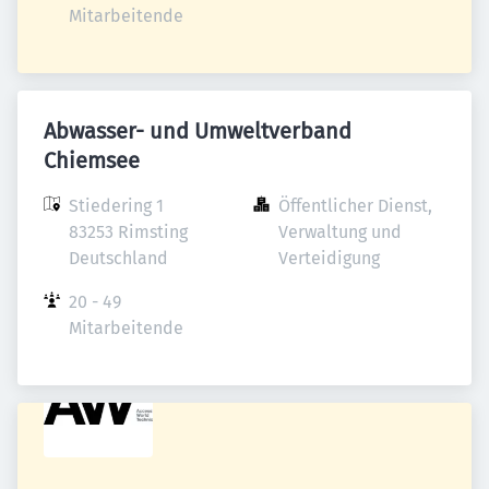
Mitarbeitende
Abwasser- und Umweltverband
Chiemsee
Stiedering 1

Öffentlicher Dienst, 
83253 Rimsting

Verwaltung und 
Deutschland
Verteidigung
20 - 49 
Mitarbeitende