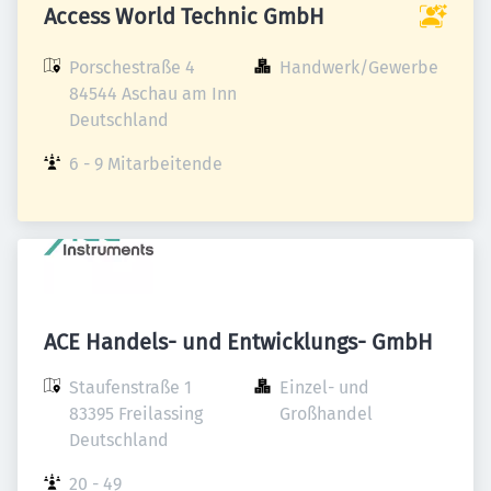
Access World Technic GmbH
Porschestraße 4

Handwerk/Gewerbe
84544 Aschau am Inn

Deutschland
6 - 9 Mitarbeitende
ACE Handels- und Entwicklungs- GmbH
Staufenstraße 1

Einzel- und 
83395 Freilassing

Großhandel
Deutschland
20 - 49 