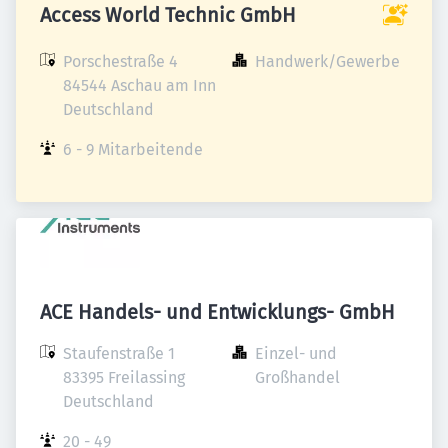
Access World Technic GmbH
Porschestraße 4

Handwerk/Gewerbe
84544 Aschau am Inn

Deutschland
6 - 9 Mitarbeitende
ACE Handels- und Entwicklungs- GmbH
Staufenstraße 1

Einzel- und 
83395 Freilassing

Großhandel
Deutschland
20 - 49 