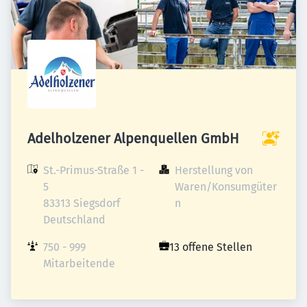
Adelholzener Alpenquellen GmbH
St.-Primus-Straße 1 - 
Herstellung von 
5

Waren/Konsumgüter
83313 Siegsdorf

n
Deutschland
750 - 999 
13 offene Stellen
Mitarbeitende