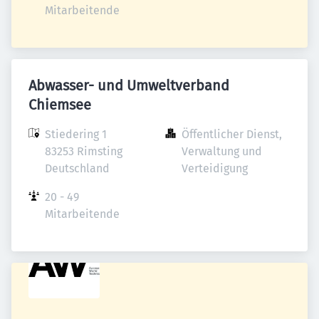
Mitarbeitende
Abwasser- und Umweltverband
Chiemsee
Stiedering 1

Öffentlicher Dienst, 
83253 Rimsting

Verwaltung und 
Deutschland
Verteidigung
20 - 49 
Mitarbeitende