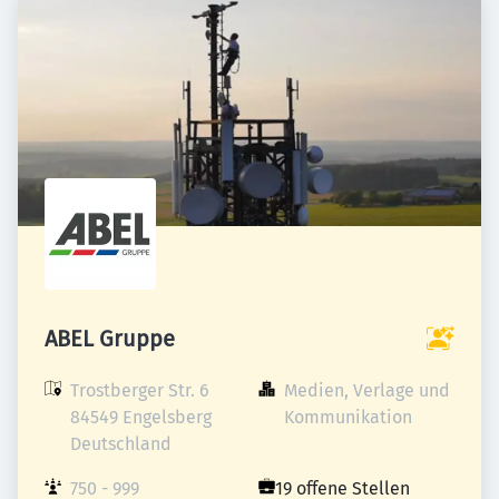
ABEL Gruppe
Trostberger Str. 6

Medien, Verlage und 
84549 Engelsberg

Kommunikation
Deutschland
750 - 999 
19 offene Stellen