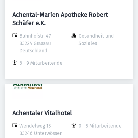
Achental-Marien Apotheke Robert
Schäfer e.K.
Bahnhofstr. 47

Gesundheit und 
83224 Grassau

Soziales
Deutschland
6 - 9 Mitarbeitende
Achentaler Vitalhotel
Wendelweg 15

0 - 5 Mitarbeitende
83246 Unterwössen
