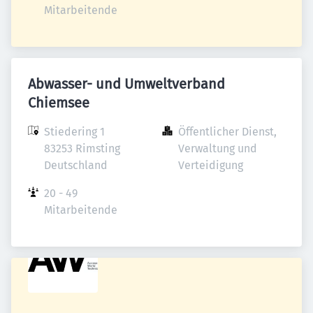
Mitarbeitende
Abwasser- und Umweltverband
Chiemsee
Stiedering 1

Öffentlicher Dienst, 
83253 Rimsting

Verwaltung und 
Deutschland
Verteidigung
20 - 49 
Mitarbeitende