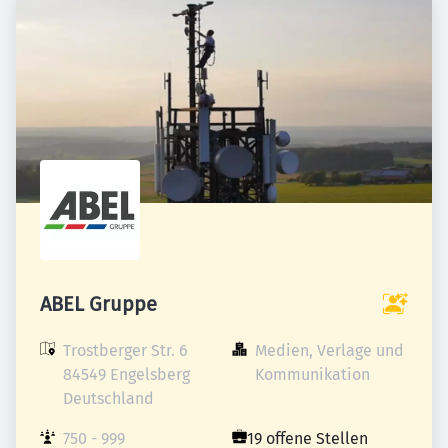
ABEL Gruppe
Trostberger Str. 6

Medien, Verlage und 
84549 Engelsberg

Kommunikation
Deutschland
750 - 999 
19 offene Stellen