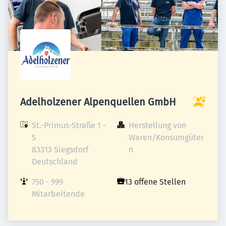
Adelholzener Alpenquellen GmbH
St.-Primus-Straße 1 - 
Herstellung von 
5

Waren/Konsumgüter
83313 Siegsdorf

n
Deutschland
750 - 999 
13 offene Stellen
Mitarbeitende