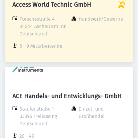
Access World Technic GmbH
Porschestraße 4

Handwerk/Gewerbe
84544 Aschau am Inn

Deutschland
6 - 9 Mitarbeitende
ACE Handels- und Entwicklungs- GmbH
Staufenstraße 1

Einzel- und 
83395 Freilassing

Großhandel
Deutschland
20 - 49 