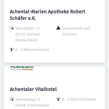
Achental-Marien Apotheke Robert
Schäfer e.K.
Bahnhofstr. 47

Gesundheit und 
83224 Grassau

Soziales
Deutschland
6 - 9 Mitarbeitende
Achentaler Vitalhotel
Wendelweg 15

0 - 5 Mitarbeitende
83246 Unterwössen
