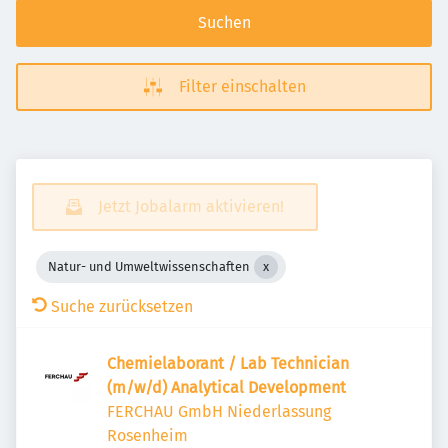
Suchen
Filter einschalten
Jetzt Jobalarm aktivieren!
Natur- und Umweltwissenschaften
Suche zurücksetzen
Chemi­e­la­bo­rant / Lab Tech­ni­cian
(m/w/d) Analy­tical Deve­lop­ment
FERCHAU GmbH Niederlassung
Rosenheim