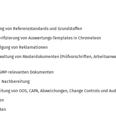
g von Refe­renz­stan­dards und Grund­s­toffen
ri­fi­zie­rung von Auswer­tungs-Templates in Chro­me­leon
ol­gung von Rekla­ma­ti­onen
al­tung von Master­do­ku­menten (Prüf­vor­schriften, Arbeits­an­wei
 GMP-rele­vanten Doku­menten
 Nach­be­rei­tung
bei­tung von OOS, CAPA, Abwei­chungen, Change Controls und Audi
gen
hten