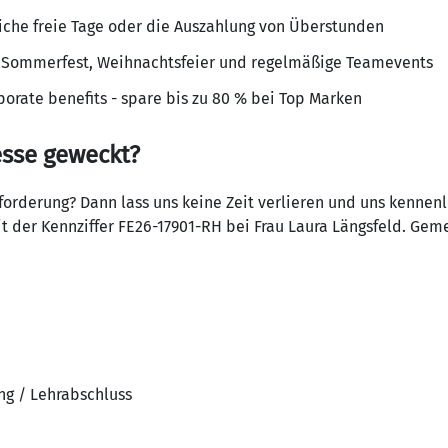
z­liche freie Tage oder die Auszah­lung von Über­stunden
e Sommer­fest, Weih­nachts­feier und regel­mä­ßige Teame­vents
o­rate bene­fits - spare bis zu 80 % bei Top Marken
esse geweckt?
for­de­rung? Dann lass uns keine Zeit verlieren und uns kennen
t der Kenn­ziffer FE26-17901-RH bei Frau Laura Längs­feld. Gem
ng / Lehrabschluss