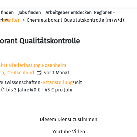
 finden
Jobs finden
Arbeitgeber entdecken
Regionen
Haupt-Navigation
nschaften
Chemi­e­la­bo­rant Quali­täts­kon­trolle (m/w/d)
geber
o­rant Quali­täts­kon­trolle
bH Niederlassung Rosenheim
Veröffentlicht
:
ch, Deutschland
vor 1 Monat
eltwissenschaften
Festanstellung
+
Mit
(1 bis 3 Jahre)
40 € - 43 € pro Jahr
Diesem Dienst zustimmen
YouTube Video