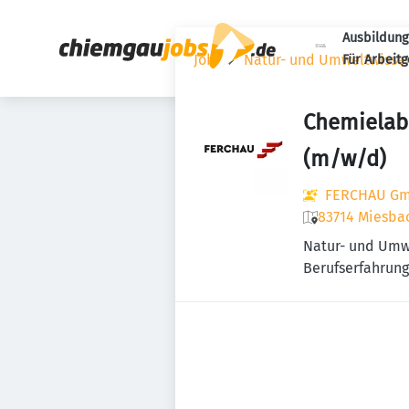
Ausbildung
Jobs
Natur- und Umweltwisse
Für Arbeit
Chemi­e­la­b
(m/w/d)
FERCHAU Gm
83714 Miesba
Natur- und Umw
Berufserfahrung 