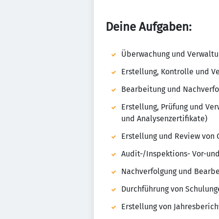
Deine Aufgaben:
Über­wa­chung und Verwal­tun
Erstel­lung, Kontrolle und Ve
Bea­r­bei­tung und Nach­ver­f
Erstel­lung, Prüfung und Verw
und Analy­sen­zer­ti­fi­kate)
Erstel­lung und Review von
Audit-/Inspek­tions- Vor-und
Nach­ver­fol­gung und Bear­
Durch­füh­rung von Schu­lun
Erstel­lung von Jahres­be­ric