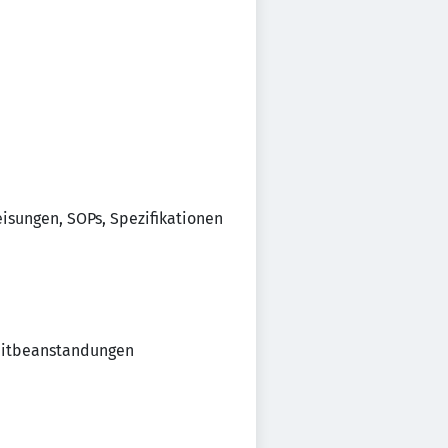
­sungen, SOPs, Spezi­fi­ka­ti­onen
t­be­an­stan­dungen