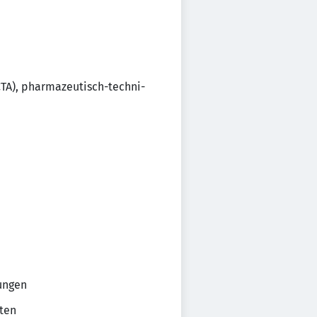
A), phar­ma­zeu­tisch-tech­ni­
tungen
iten