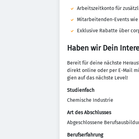
Arbeits­zeit­konto für zusät
Mit­a­r­bei­tenden-Events wi
Exklu­sive Rabatte über corp
Haben wir Dein Inter
Bereit für deine nächste Heraus­
direkt online oder per E-Mail mi
gien auf das nächste Level!
Studienfach
Chemische Industrie
Art des Abschlusses
Abgeschlossene Berufsausbildu
Berufserfahrung