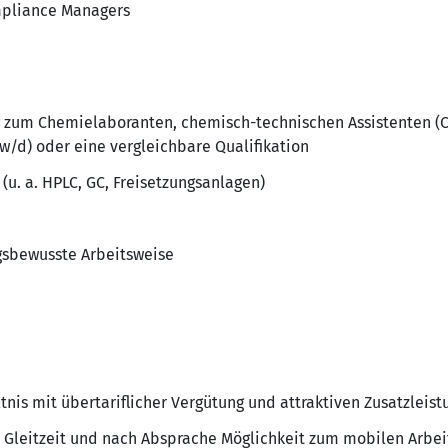
pli­ance Mana­gers
zum Chemi­e­la­bo­ranten, chemisch-tech­ni­schen Assis­tenten (CT
/d) oder eine vergleich­bare Quali­fi­ka­tion
(u. a. HPLC, GC, Frei­set­zungs­an­lagen)
gs­be­wusste Arbeits­weise
ltnis mit über­ta­rif­li­cher Vergü­tung und attrak­tiven Zusatz­leis­
nk Gleit­zeit und nach Absprache Möglich­keit zum mobilen Arbe