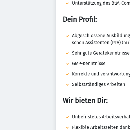
Unter­stüt­zung des BtM-Com
Dein Profil:
Abge­schlos­sene Ausbil­dung 
schen Assis­tenten (PTA) (m/w
Sehr gute Gerä­te­kennt­nisse 
GMP-Kennt­nisse
Kor­rekte und verant­wor­tun
Selbst­stän­diges Arbeiten
Wir bieten Dir:
Unbe­fris­tetes Arbeits­ver­hä
Fle­xible Arbeits­zeiten da