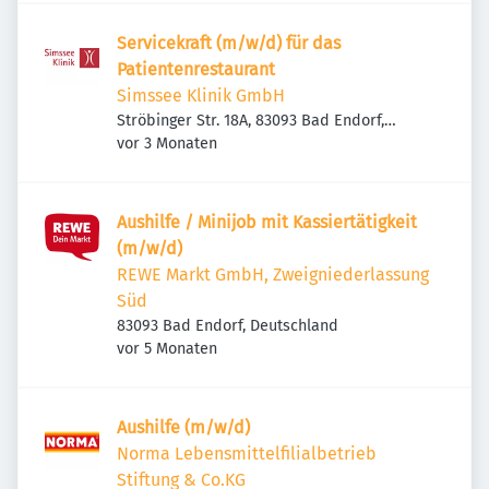
Servicekraft (m/w/d) für das
Patientenrestaurant
Simssee Klinik GmbH
Ströbinger Str. 18A, 83093 Bad Endorf,
Veröffentlicht
:
Deutschland
vor 3 Monaten
Aushilfe / Minijob mit Kassiertätigkeit
(m/w/d)
REWE Markt GmbH, Zweigniederlassung
Süd
83093 Bad Endorf, Deutschland
Veröffentlicht
:
vor 5 Monaten
Aushilfe (m/w/d)
Norma Lebensmittelfilialbetrieb
Stiftung & Co.KG