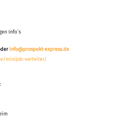
gen Info´s
 oder
info@prospekt-express.de
e/minijob-verteiler/
:
heim