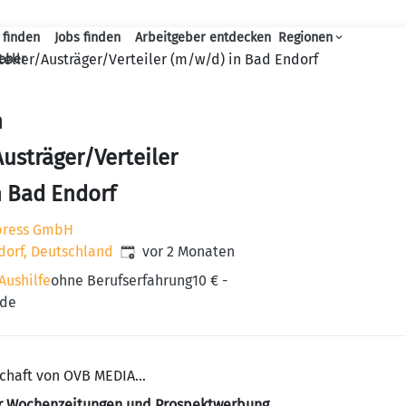
 finden
Jobs finden
Arbeitgeber entdecken
Regionen
Haupt-Navigation
teller/Austräger/Verteiler (m/w/d) in Bad Endorf
geber
n
Austräger/Verteiler
n Bad Endorf
press GmbH
Veröffentlicht
:
dorf, Deutschland
vor 2 Monaten
Aushilfe
ohne Berufserfahrung
10 € -
nde
chaft von OVB MEDIA...
für Wochenzeitungen und Prospektwerbung