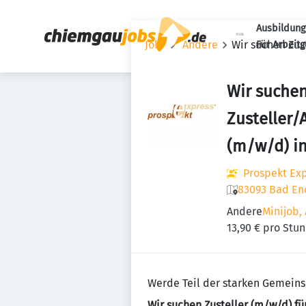
Ausbildung
Jobs
Andere
Wir suchen Zus
Für Arbeit
Wir suche
Zusteller/
(m/w/d) i
Prospekt Ex
83093 Bad En
Andere
Minijob, 
13,90 € pro Stu
Werde Teil der starken Gemeins
Wir suchen Zusteller (m/w/d) 