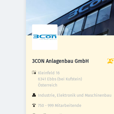
3CON Anlagenbau GmbH
Kleinfeld 16

6341 Ebbs (bei Kufstein)

Österreich
Industrie, Elektronik und Maschinenbau
750 - 999 Mitarbeitende