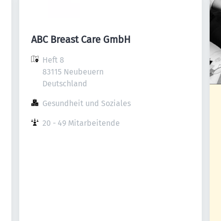
ABC Breast Care GmbH
Heft 8

83115 Neubeuern

Deutschland
Gesundheit und Soziales
20 - 49 Mitarbeitende