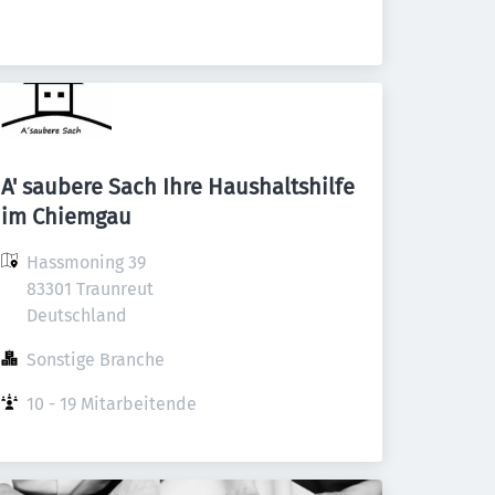
A' saubere Sach Ihre Haushaltshilfe
im Chiemgau
Hassmoning 39

83301 Traunreut

Deutschland
Sonstige Branche
10 - 19 Mitarbeitende