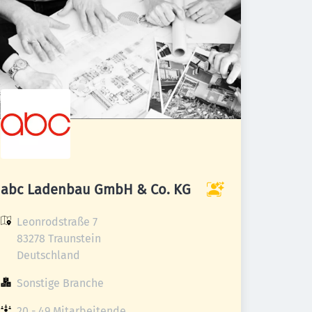
abc Ladenbau GmbH & Co. KG
Leonrodstraße 7

83278 Traunstein

Deutschland
Sonstige Branche
20 - 49 Mitarbeitende