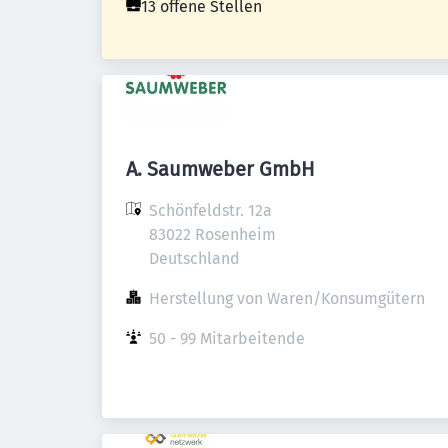
13 offene Stellen
A. Saumweber GmbH
Schönfeldstr. 12a

83022 Rosenheim

Deutschland
Herstellung von Waren/Konsumgütern
50 - 99 Mitarbeitende