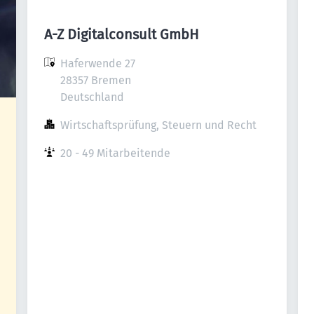
A-Z Digitalconsult GmbH
Haferwende 27

28357 Bremen

Deutschland
Wirtschaftsprüfung, Steuern und Recht
20 - 49 Mitarbeitende