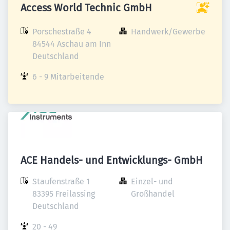
Access World Technic GmbH
Porschestraße 4

Handwerk/Gewerbe
84544 Aschau am Inn

Deutschland
6 - 9 Mitarbeitende
ACE Handels- und Entwicklungs- GmbH
Staufenstraße 1

Einzel- und 
83395 Freilassing

Großhandel
Deutschland
20 - 49 