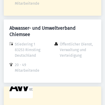
Mitarbeitende
Abwasser- und Umweltverband
Chiemsee
Stiedering 1

Öffentlicher Dienst, 
83253 Rimsting

Verwaltung und 
Deutschland
Verteidigung
20 - 49 
Mitarbeitende