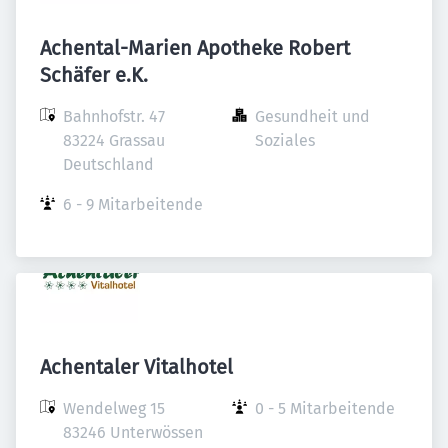
Achental-Marien Apotheke Robert
Schäfer e.K.
Bahnhofstr. 47

Gesundheit und 
83224 Grassau

Soziales
Deutschland
6 - 9 Mitarbeitende
Achentaler Vitalhotel
Wendelweg 15

0 - 5 Mitarbeitende
83246 Unterwössen
