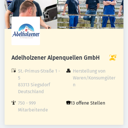
Adelholzener Alpenquellen GmbH
St.-Primus-Straße 1 - 
Herstellung von 
5

Waren/Konsumgüter
83313 Siegsdorf

n
Deutschland
750 - 999 
13 offene Stellen
Mitarbeitende