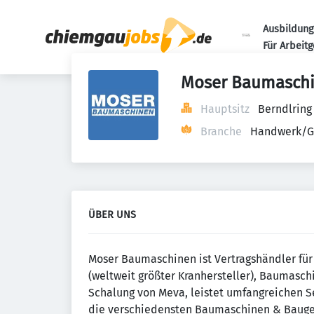
Ausbildung
Für Arbeit
Moser Baumaschi
Hauptsitz
Berndlring
Branche
Handwerk/G
ÜBER UNS
Moser Baumaschinen ist Vertragshändler fü
(weltweit größter Kranhersteller), Baumasc
Schalung von Meva, leistet umfangreichen S
die verschiedensten Baumaschinen & Bauger