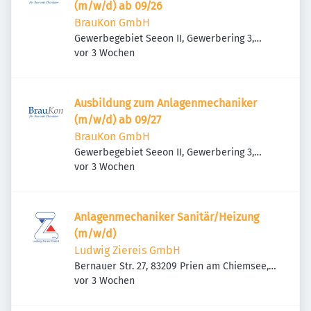
(m/w/d) ab 09/26
BrauKon GmbH
Gewerbegebiet Seeon II, Gewerbering 3,
Veröffentlicht
:
83370 Seeon-Seebruck, Deutschland
vor 3 Wochen
Ausbildung zum Anlagenmechaniker
(m/w/d) ab 09/27
BrauKon GmbH
Gewerbegebiet Seeon II, Gewerbering 3,
Veröffentlicht
:
83370 Seeon-Seebruck, Deutschland
vor 3 Wochen
Anlagenmechaniker Sanitär/Heizung
(m/w/d)
Ludwig Ziereis GmbH
Bernauer Str. 27, 83209 Prien am Chiemsee,
Veröffentlicht
:
Deutschland
vor 3 Wochen