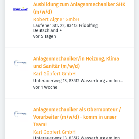
Ausbildung zum Anlagenmechaniker SHK
(m/w/d)
Robert Aigner GmbH
Laufener Str. 22, 83413 Fridolfing,
Deutschland
+
Veröffentlicht
:
vor 5 Tagen
Anlagenmechaniker/in Heizung, Klima
und Sanitär (m/w/d)
Karl Göpfert GmbH
Unterauerweg 13, 83512 Wasserburg am Inn,
Veröffentlicht
:
Deutschland
vor 1 Woche
Anlagenmechaniker als Obermonteur /
Vorarbeiter (m/w/d) - komm in unser
Team!
Karl Göpfert GmbH
Unterauerweg 13, 83512 Wasserburg am Inn,