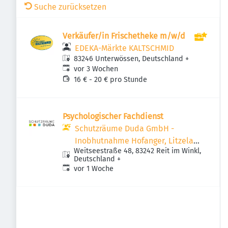
Suche zurücksetzen
Verkäufer/in Frischetheke m/w/d
EDEKA-Märkte KALTSCHMID
83246 Unterwössen, Deutschland
+
Veröffentlicht
:
vor 3 Wochen
16 € - 20 € pro Stunde
Psychologischer Fachdienst
Schutzräume Duda GmbH -
Inobhutnahme Hofanger, Litzelau
Weitseestraße 48, 83242 Reit im Winkl,
und Forsthaus
Deutschland
+
Veröffentlicht
:
vor 1 Woche