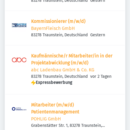
Veröffentlicht
:
83278 Traunstein, Deutschland
Gestern
Kommissionierer (m/w/d)
BayernFleisch GmbH
Veröffentlicht
:
83278 Traunstein, Deutschland
Gestern
Kaufmännische/r Mitarbeiter/in in der
Projektabwicklung (m/w/d)
abc Ladenbau GmbH & Co. KG
Veröffentlicht
:
83278 Traunstein, Deutschland
vor 2 Tagen
Expressbewerbung
Mitarbeiter (m/w/d)
Patientenmanagement
POHLIG GmbH
Grabenstätter Str. 1, 83278 Traunstein,