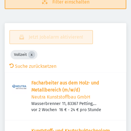
Filter einschalten
Jetzt Jobalarm aktivieren!
Vollzeit
Suche zurücksetzen
Facharbeiter aus dem Holz- und
Metallbereich (m/w/d)
Neutra Kunststoffbau GmbH
Wasserbrenner 11, 83367 Petting,
Veröffentlicht
:
Deutschland
vor 2 Wochen
16 € - 24 € pro Stunde
Kunststoff- und Kautschuktechnologe