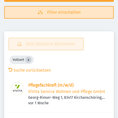
Filter einschalten
Jetzt Jobalarm aktivieren!
Vollzeit
Suche zurücksetzen
Pflegefachkraft (m/w/d)
ViVita Service Wohnen und Pflege GmbH
Georg-Rinser-Weg 1, 83417 Kirchanschöring,
Veröffentlicht
:
Deutschland
vor 1 Woche