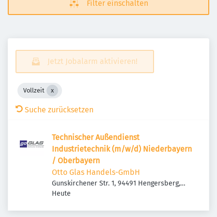
Filter einschalten
Jetzt Jobalarm aktivieren!
Vollzeit
Suche zurücksetzen
Technischer Außendienst
Industrietechnik (m/w/d) Niederbayern
/ Oberbayern
Otto Glas Handels-GmbH
Gunskirchener Str. 1, 94491 Hengersberg,
Veröffentlicht
:
Deutschland
Heute