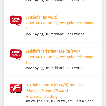
Veröffentlicht
:
85653 Aying, Deutschland
vor 1 Woche
Verkäufer (m/w/d)
REWE Markt GmbH, Zweigniederlassung
Süd
Veröffentlicht
:
85653 Aying, Deutschland
vor 1 Woche
Verkäufer Frischetheke (m/w/d)
REWE Markt GmbH, Zweigniederlassung
Süd
Veröffentlicht
:
85653 Aying, Deutschland
vor 1 Woche
IT Administrator (m/w/d) 2nd Level
(Storage, Server VMware)
Fritzmeier Holding
Am Weiglfeld 15, 83629 Weyarn, Deutschland
+