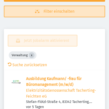
Filter einschalten
Jetzt Jobalarm aktivieren!
Verwaltung
Suche zurücksetzen
Ausbildung Kaufmann/ -frau für
Büromanagement (m/w/d)
ElektrizitätsGenossenschaft Tacherting-
Feichten eG
Stefan-Flötzl-Straße 4, 83342 Tacherting,
Veröffentlicht
:
Deutschland
vor 5 Tagen