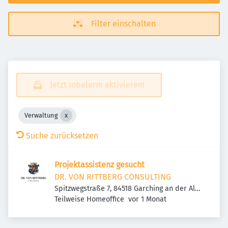
Filter einschalten
Jetzt Jobalarm aktivieren!
Verwaltung
Suche zurücksetzen
Projektassistenz gesucht
DR. VON RITTBERG CONSULTING
Spitzwegstraße 7, 84518 Garching an der Alz,
Veröffentlicht
:
Deutschland
Teilweise Homeoffice
vor 1 Monat