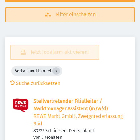
Filter einschalten
Jetzt Jobalarm aktivieren!
Verkauf und Handel
Suche zurücksetzen
Stellvertretender Filialleiter /
Marktmanager Assistent (m/w/d)
REWE Markt GmbH, Zweigniederlassung
Süd
83727 Schliersee, Deutschland
Veröffentlicht
:
vor 5 Monaten