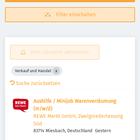
Filter einschalten
Jetzt Jobalarm aktivieren!
Verkauf und Handel
Suche zurücksetzen
Aushilfe / Minijob Warenverräumung
(m/w/d)
REWE Markt GmbH, Zweigniederlassung
Süd
Veröffentlicht
:
83714 Miesbach, Deutschland
Gestern