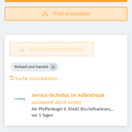
Filter einschalten
Jetzt Jobalarm aktivieren!
Verkauf und Handel
Suche zurücksetzen
Service-Techniker im Außendienst
Variobend-ASCO GmbH
Am Pfaffenkogel 9, 83483 Bischofswiesen,
Veröffentlicht
:
Deutschland
vor 5 Tagen