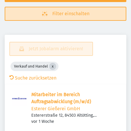
Filter einschalten
Jetzt Jobalarm aktivieren!
Verkauf und Handel
Suche zurücksetzen
Mitarbeiter im Bereich
Auftragsabwicklung (m/w/d)
Esterer Gießerei GmbH
Estererstraße 12, 84503 Altötting,
Veröffentlicht
:
Deutschland
vor 1 Woche