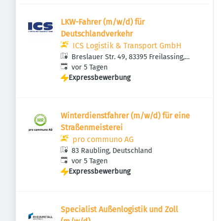
LKW-Fahrer (m/w/d) für
Deutschlandverkehr
ICS Logistik & Transport GmbH
Breslauer Str. 49, 83395 Freilassing,
Veröffentlicht
:
Deutschland
vor 5 Tagen
Expressbewerbung
Winterdienstfahrer (m/w/d) für eine
Straßenmeisterei
pro communo AG
83 Raubling, Deutschland
Veröffentlicht
:
vor 5 Tagen
Expressbewerbung
Specialist Außenlogistik und Zoll