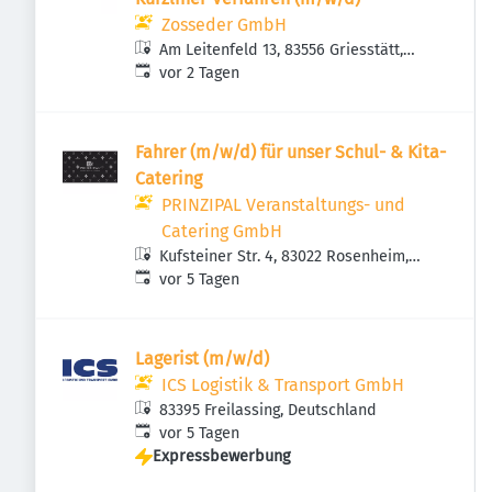
Zosseder GmbH
Am Leitenfeld 13, 83556 Griesstätt,
Veröffentlicht
:
Deutschland
vor 2 Tagen
Fahrer (m/w/d) für unser Schul- & Kita-
Catering
PRINZIPAL Veranstaltungs- und
Catering GmbH
Kufsteiner Str. 4, 83022 Rosenheim,
Veröffentlicht
:
Deutschland
vor 5 Tagen
Lagerist (m/w/d)
ICS Logistik & Transport GmbH
83395 Freilassing, Deutschland
Veröffentlicht
:
vor 5 Tagen
Expressbewerbung