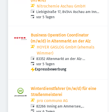
(m/w/d)
Nitrochemie Aschau GmbH
Liebigstraße 17, 84544 Aschau am Inn,
Veröffentlicht
:
Deutschland
vor 5 Tagen
Business Operation Coordinator
(m/w/d) in Altenmarkt an der Alz
HOYER GASLOG GmbH (ehemals
Wimmer)
83352 Altenmarkt an der Alz-
Veröffentlicht
:
Rupertsdorf, Deutschland
vor 5 Tagen
Expressbewerbung
Winterdienstfahrer (m/w/d) für eine
Straßenmeisterei
pro communo AG
82266 Inning am Ammersee,
Veröffentlicht
:
Deutschland
vor 6 Tagen