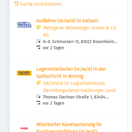
Suche zurücksetzen
Ausfahrer (m/w/d) in Vollzeit
Metzgerei Palmberger GmbH & Co.
KG
In d. Schmucken 12, 83022 Rosenheim,
Veröffentlicht
:
Deutschland
vor 2 Tagen
Lagermitarbeiter (m/w/d) in der
Spätschicht in Ainring
DACHSER SE Logistikzentrum
Berchtesgadener-Salzburger Land
Thomas-Dachser-Straße 1, 83404
Veröffentlicht
:
Ainring, Deutschland
vor 2 Tagen
Mitarbeiter Kanalsanierung im
Kurzliner-Verfahren (m/w/d)