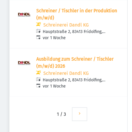
Schreiner / Tischler in der Produktion
(m/w/d)
Schreinerei Dandl KG
Hauptstraße 2, 83413 Fridolfing,
Veröffentlicht
:
Deutschland
vor 1 Woche
Ausbildung zum Schreiner / Tischler
(m/w/d) 2026
Schreinerei Dandl KG
Hauptstraße 2, 83413 Fridolfing,
Veröffentlicht
:
Deutschland
vor 1 Woche
1
/
3