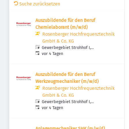
Suche zurücksetzen
Auszubildende für den Beruf
Chemielaborant (m/w/d)
Rosenberger Hochfrequenztechnik
GmbH & Co. KG
Gewerbegebiet Strohhof I,
Veröffentlicht
:
Hauptstraße 1, 83413 Fridolfing,
vor 4 Tagen
Deutschland
Auszubildende für den Beruf
Werkzeugmechaniker (m/w/d)
Rosenberger Hochfrequenztechnik
GmbH & Co. KG
Gewerbegebiet Strohhof I,
Veröffentlicht
:
Hauptstraße 1, 83413 Fridolfing,
vor 4 Tagen
Deutschland
Anlagenmechaniker SHK (m/w/d)