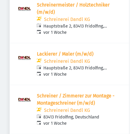
Schreinermeister / Holztechniker
(m/w/d)
Schreinerei Dandl KG
Hauptstraße 2, 83413 Fridolfing,
Veröffentlicht
:
Deutschland
vor 1 Woche
Lackierer / Maler (m/w/d)
Schreinerei Dandl KG
Hauptstraße 2, 83413 Fridolfing,
Veröffentlicht
:
Deutschland
vor 1 Woche
Schreiner / Zimmerer zur Montage -
Montageschreiner (m/w/d)
Schreinerei Dandl KG
83413 Fridolfing, Deutschland
Veröffentlicht
:
vor 1 Woche