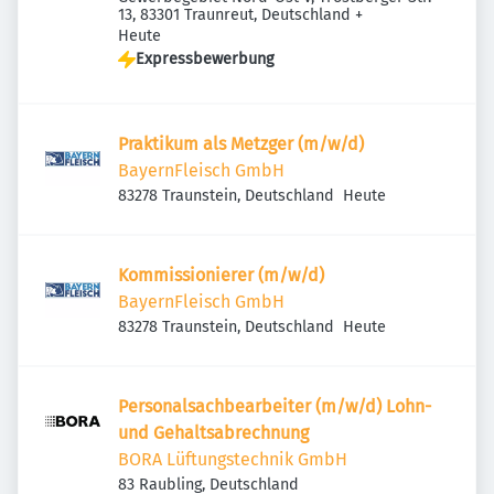
13, 83301 Traunreut, Deutschland
+
Veröffentlicht
:
Heute
Expressbewerbung
Praktikum als Metzger (m/w/d)
BayernFleisch GmbH
Veröffentlicht
:
83278 Traunstein, Deutschland
Heute
Kommissionierer (m/w/d)
BayernFleisch GmbH
Veröffentlicht
:
83278 Traunstein, Deutschland
Heute
Personalsachbearbeiter (m/w/d) Lohn-
und Gehaltsabrechnung
BORA Lüftungstechnik GmbH
83 Raubling, Deutschland