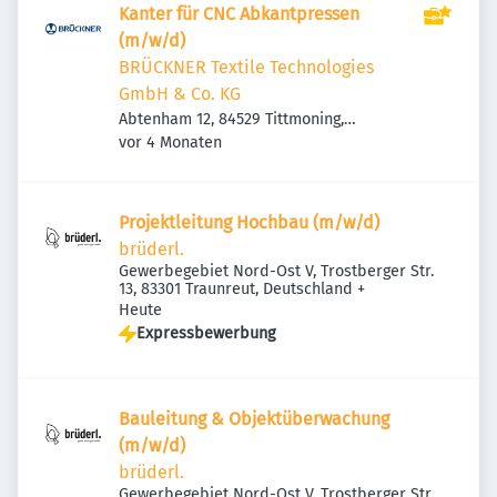
Kanter für CNC Abkantpressen
(m/w/d)
BRÜCKNER Textile Technologies
GmbH & Co. KG
Abtenham 12, 84529 Tittmoning,
Veröffentlicht
:
Deutschland
vor 4 Monaten
Projektleitung Hochbau (m/w/d)
brüderl.
Gewerbegebiet Nord-Ost V, Trostberger Str.
13, 83301 Traunreut, Deutschland
+
Veröffentlicht
:
Heute
Expressbewerbung
Bauleitung & Objektüberwachung
(m/w/d)
brüderl.
Gewerbegebiet Nord-Ost V, Trostberger Str.