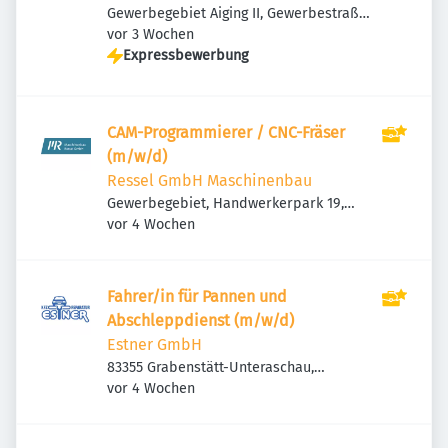
Gewerbegebiet Aiging II, Gewerbestraße
Veröffentlicht
:
1, 83365 Nußdorf, Deutschland
vor 3 Wochen
Expressbewerbung
CAM-Programmierer / CNC-Fräser
(m/w/d)
Ressel GmbH Maschinenbau
Gewerbegebiet, Handwerkerpark 19,
Veröffentlicht
:
83093 Bad Endorf, Deutschland
vor 4 Wochen
Fahrer/in für Pannen und
Abschleppdienst (m/w/d)
Estner GmbH
83355 Grabenstätt-Unteraschau,
Veröffentlicht
:
Deutschland
vor 4 Wochen