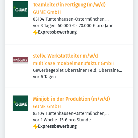
Teamleiter/in Fertigung (m/w/d)
GUME GmbH
83104 Tuntenhausen-Ostermünchen,
Veröffentlicht
:
Deutschland
vor 3 Tagen
50.000 € - 70.000 € pro Jahr
Expressbewerbung
stellv. Werkstattleiter m/w/d
multicase moebelmanufaktur GmbH
Gewerbegebiet Oberrainer Feld, Oberrainer
Veröffentlicht
:
Feld 24, 83104 Tuntenhausen, Deutschland
vor 6 Tagen
Minijob in der Produktion (m/w/d)
GUME GmbH
83104 Tuntenhausen-Ostermünchen,
Veröffentlicht
:
Deutschland
vor 1 Woche
15 € pro Stunde
Expressbewerbung