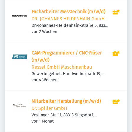
Facharbeiter Messtechnik (m/w/d)
DR. JOHANNES HEIDENHAIN GmbH
Dr.-Johannes-Heidenhain-Straße 5, 83301
Veröffentlicht
:
Traunreut, Deutschland
vor 2 Wochen
CAM-Programmierer / CNC-Fräser
(m/w/d)
Ressel GmbH Maschinenbau
Gewerbegebiet, Handwerkerpark 19,
Veröffentlicht
:
83093 Bad Endorf, Deutschland
vor 4 Wochen
Mitarbeiter Herstellung (m/w/d)
Dr. Spiller GmbH
Voglinger Str. 11, 83313 Siegsdorf,
Veröffentlicht
:
Deutschland
vor 1 Monat