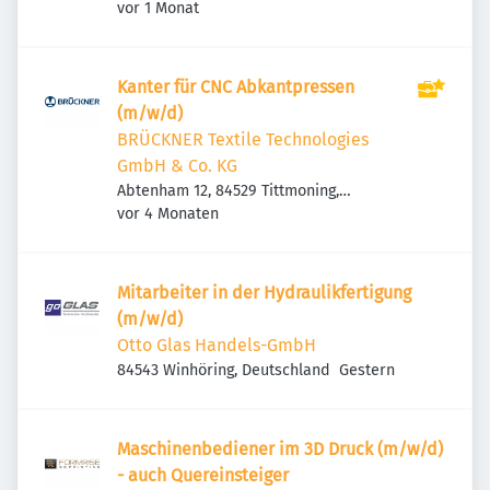
Veröffentlicht
:
Traunreut, Deutschland
vor 1 Monat
Kanter für CNC Abkantpressen
(m/w/d)
BRÜCKNER Textile Technologies
GmbH & Co. KG
Abtenham 12, 84529 Tittmoning,
Veröffentlicht
:
Deutschland
vor 4 Monaten
Mitarbeiter in der Hydraulikfertigung
(m/w/d)
Otto Glas Handels-GmbH
Veröffentlicht
:
84543 Winhöring, Deutschland
Gestern
Maschinenbediener im 3D Druck (m/w/d)
- auch Quereinsteiger