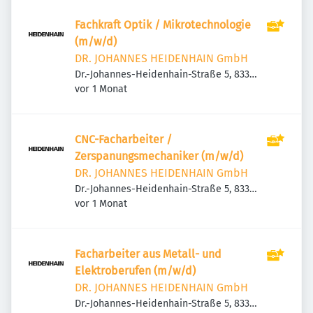
Fachkraft Optik / Mikrotechnologie
(m/w/d)
DR. JOHANNES HEIDENHAIN GmbH
Dr.-Johannes-Heidenhain-Straße 5, 83301
Veröffentlicht
:
Traunreut, Deutschland
vor 1 Monat
CNC-Facharbeiter /
Zerspanungsmechaniker (m/w/d)
DR. JOHANNES HEIDENHAIN GmbH
Dr.-Johannes-Heidenhain-Straße 5, 83301
Veröffentlicht
:
Traunreut, Deutschland
vor 1 Monat
Facharbeiter aus Metall- und
Elektroberufen (m/w/d)
DR. JOHANNES HEIDENHAIN GmbH
Dr.-Johannes-Heidenhain-Straße 5, 83301