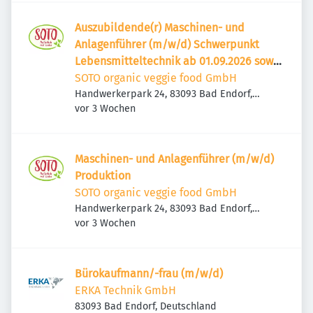
Auszubildende(r) Maschinen- und
Anlagenführer (m/w/d) Schwerpunkt
Lebensmitteltechnik ab 01.09.2026 sowie
ab 01.09.2027
SOTO organic veggie food GmbH
Handwerkerpark 24, 83093 Bad Endorf,
Veröffentlicht
:
Deutschland
vor 3 Wochen
Maschinen- und Anlagenführer (m/w/d)
Produktion
SOTO organic veggie food GmbH
Handwerkerpark 24, 83093 Bad Endorf,
Veröffentlicht
:
Deutschland
vor 3 Wochen
Bürokaufmann/-frau (m/w/d)
ERKA Technik GmbH
83093 Bad Endorf, Deutschland