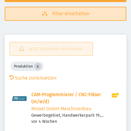
Filter einschalten
Jetzt Jobalarm aktivieren!
Produktion
Suche zurücksetzen
CAM-Programmierer / CNC-Fräser
(m/w/d)
Ressel GmbH Maschinenbau
Gewerbegebiet, Handwerkerpark 19,
Veröffentlicht
:
83093 Bad Endorf, Deutschland
vor 4 Wochen