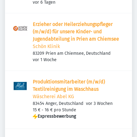
Veröffentlicht
:
Deutschland
vor 6 Tagen
Erzieher oder Heilerziehungspfleger
(m/w/d) für unsere Kinder- und
Jugendabteilung in Prien am Chiemsee
Schön Klinik
83209 Prien am Chiemsee, Deutschland
Veröffentlicht
:
vor 1 Woche
Produktionsmitarbeiter (m/w/d)
Textilreinigung im Waschhaus
Wäscherei Abel KG
Veröffentlicht
:
83454 Anger, Deutschland
vor 3 Wochen
15 € - 16 € pro Stunde
Expressbewerbung