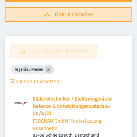
Filter einschalten
Jetzt Jobalarm aktivieren!
Ingenieurwesen
Suche zurücksetzen
Elek­tro­tech­niker / Elek­tro­in­ge­nieur
Defence & Entwick­lungs­mus­terbau
(m/w/d)
FERCHAU GmbH Niederlassung
Rosenheim
83458 Schneizlreuth, Deutschland