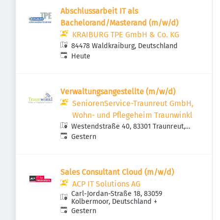
Abschlussarbeit IT als
Bachelorand/Masterand (m/w/d)
KRAIBURG TPE GmbH & Co. KG
84478 Waldkraiburg, Deutschland
Veröffentlicht
:
Heute
Verwaltungsangestellte (m/w/d)
SeniorenService-Traunreut GmbH,
Wohn- und Pflegeheim Traunwinkl
Westendstraße 40, 83301 Traunreut,
Veröffentlicht
:
Deutschland
Gestern
Sales Consultant Cloud (m/w/d)
ACP IT Solutions AG
Carl-Jordan-Straße 18, 83059
Kolbermoor, Deutschland
+
Veröffentlicht
:
Gestern