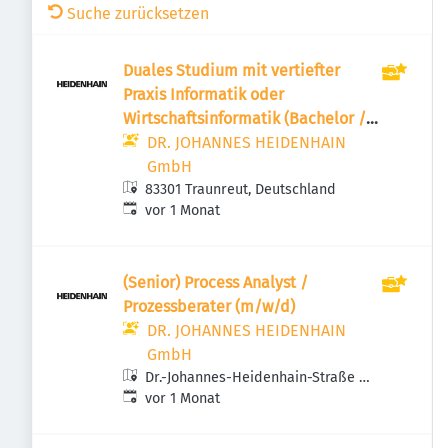
Suche zurücksetzen
Duales Studium mit vertiefter
Praxis Informatik oder
Wirtschaftsinformatik (Bachelor /
Master)
DR. JOHANNES HEIDENHAIN
GmbH
83301 Traunreut, Deutschland
Veröffentlicht
:
vor 1 Monat
(Senior) Process Analyst /
Prozessberater (m/w/d)
DR. JOHANNES HEIDENHAIN
GmbH
Dr.-Johannes-Heidenhain-Straße 5,
Veröffentlicht
:
83301 Traunreut, Deutschland
vor 1 Monat