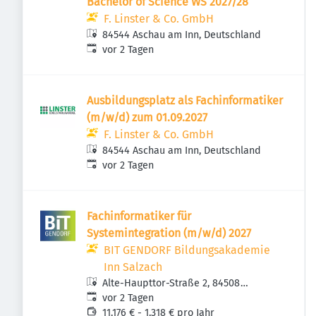
Bachelor of Science WS 2027/28
F. Linster & Co. GmbH
84544 Aschau am Inn, Deutschland
Veröffentlicht
:
vor 2 Tagen
Ausbildungsplatz als Fachinformatiker
(m/w/d) zum 01.09.2027
F. Linster & Co. GmbH
84544 Aschau am Inn, Deutschland
Veröffentlicht
:
vor 2 Tagen
Fachinformatiker für
Systemintegration (m/w/d) 2027
BIT GENDORF Bildungsakademie
Inn Salzach
Alte-Haupttor-Straße 2, 84508
Veröffentlicht
:
Burgkirchen an der Alz, Deutschland
vor 2 Tagen
11.176 € - 1.318 € pro Jahr