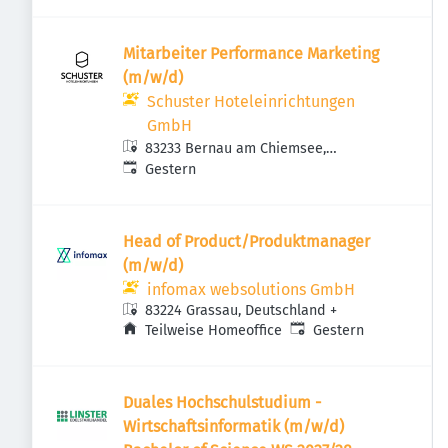
Mitarbeiter Performance Marketing
(m/w/d)
Schuster Hoteleinrichtungen
GmbH
83233 Bernau am Chiemsee,
Veröffentlicht
:
Deutschland
Gestern
Head of Product/Produktmanager
(m/w/d)
infomax websolutions GmbH
83224 Grassau, Deutschland
+
Veröffentlicht
:
Teilweise Homeoffice
Gestern
Duales Hochschulstudium -
Wirtschaftsinformatik (m/w/d)