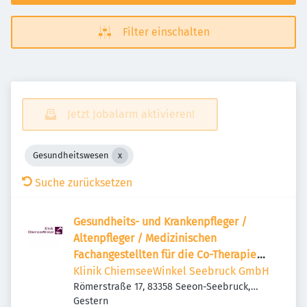
Filter einschalten
Jetzt Jobalarm aktivieren!
Gesundheitswesen
Suche zurücksetzen
Gesundheits- und Krankenpfleger /
Altenpfleger / Medizinischen
Fachangestellten für die Co-Therapie
(m/w/d)
Klinik ChiemseeWinkel Seebruck GmbH
Römerstraße 17, 83358 Seeon-Seebruck,
Veröffentlicht
:
Deutschland
Gestern