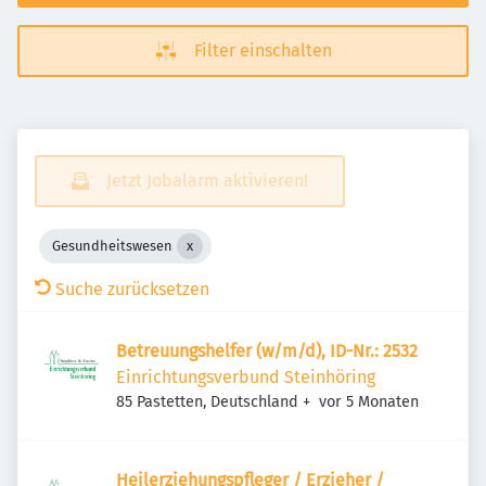
Filter einschalten
Jetzt Jobalarm aktivieren!
Gesundheitswesen
Suche zurücksetzen
Betreuungshelfer (w/m/d), ID-Nr.: 2532
Einrichtungsverbund Steinhöring
Veröffentlicht
:
85 Pastetten, Deutschland
+
vor 5 Monaten
Heilerziehungspfleger / Erzieher /