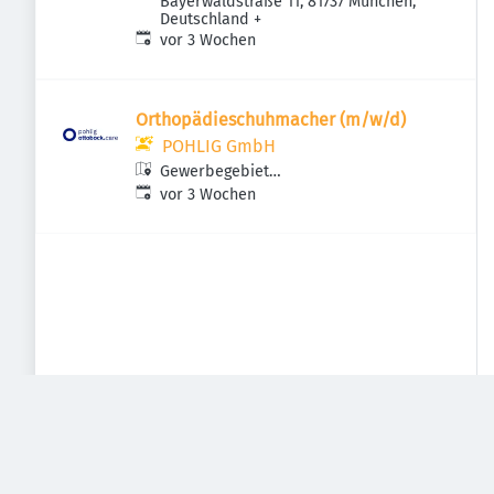
Bayerwaldstraße 11, 81737 München,
Deutschland
+
Veröffentlicht
:
vor 3 Wochen
Orthopädieschuhmacher (m/w/d)
POHLIG GmbH
Gewerbegebiet
Veröffentlicht
:
Perlach/Bayerwaldstraße,
vor 3 Wochen
Bayerwaldstraße 11, 81737 München,
Deutschland