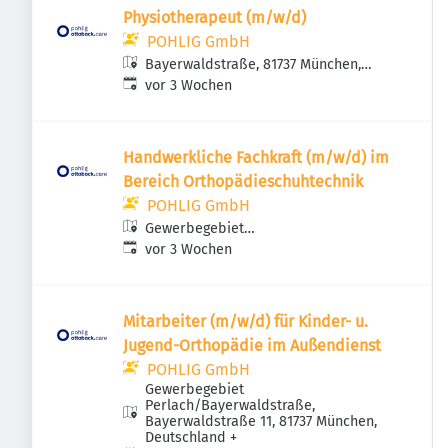
Physiotherapeut (m/w/d)
POHLIG GmbH
Bayerwaldstraße, 81737 München,
Veröffentlicht
:
Deutschland
vor 3 Wochen
Handwerkliche Fachkraft (m/w/d) im
Bereich Orthopädieschuhtechnik
POHLIG GmbH
Gewerbegebiet
Veröffentlicht
:
Perlach/Bayerwaldstraße,
vor 3 Wochen
Bayerwaldstraße 11, 81737 München,
Deutschland
Mitarbeiter (m/w/d) für Kinder- u.
Jugend-Orthopädie im Außendienst
POHLIG GmbH
Gewerbegebiet
Perlach/Bayerwaldstraße,
Bayerwaldstraße 11, 81737 München,
Deutschland
+