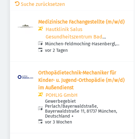
Suche zurücksetzen
Medizinische Fachangestellte (m/w/d)
Hautklinik Salus
Gesundheitszentrum Bad
München-Feldmoching-Hasenbergl,
Reichenhall
Veröffentlicht
:
Deutschland
vor 2 Tagen
Orthopädietechnik-Mechaniker für
Kinder- u. Jugend-Orthopädie (m/w/d)
im Außendienst
POHLIG GmbH
Gewerbegebiet
Perlach/Bayerwaldstraße,
Bayerwaldstraße 11, 81737 München,
Deutschland
+
Veröffentlicht
:
vor 3 Wochen