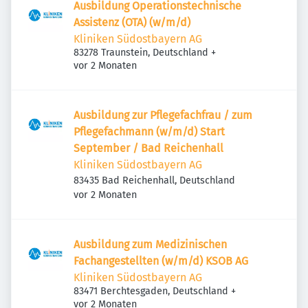
Ausbildung Operationstechnische
Assistenz (OTA) (w/m/d)
Kliniken Südostbayern AG
83278 Traunstein, Deutschland
+
Veröffentlicht
:
vor 2 Monaten
Ausbildung zur Pflegefachfrau / zum
Pflegefachmann (w/m/d) Start
September / Bad Reichenhall
Kliniken Südostbayern AG
83435 Bad Reichenhall, Deutschland
Veröffentlicht
:
vor 2 Monaten
Ausbildung zum Medizinischen
Fachangestellten (w/m/d) KSOB AG
Kliniken Südostbayern AG
83471 Berchtesgaden, Deutschland
+
Veröffentlicht
:
vor 2 Monaten