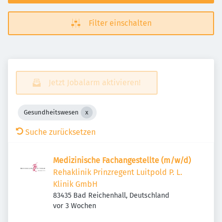
Filter einschalten
Jetzt Jobalarm aktivieren!
Gesundheitswesen
Suche zurücksetzen
Medizinische Fachangestellte (m/w/d)
Rehaklinik Prinzregent Luitpold P. L.
Klinik GmbH
83435 Bad Reichenhall, Deutschland
Veröffentlicht
:
vor 3 Wochen