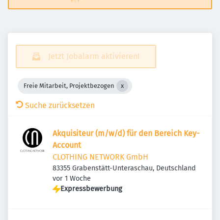
Jetzt Jobalarm aktivieren!
Freie Mitarbeit, Projektbezogen
Suche zurücksetzen
Akquisiteur (m/w/d) für den Bereich Key-
Account
CLOTHING NETWORK GmbH
83355 Grabenstätt-Unteraschau, Deutschland
Veröffentlicht
:
vor 1 Woche
Expressbewerbung