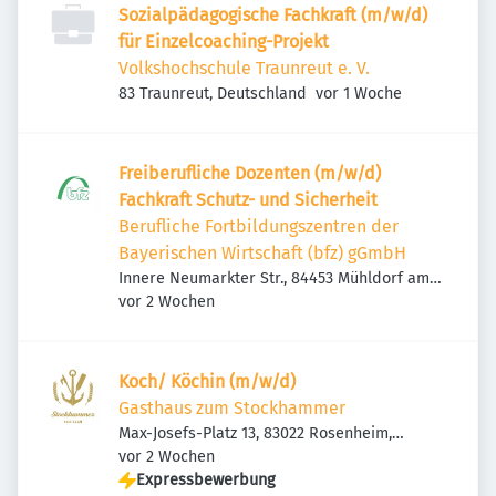
Sozialpädagogische Fachkraft (m/w/d)
für Einzelcoaching-Projekt
Volkshochschule Traunreut e. V.
Veröffentlicht
:
83 Traunreut, Deutschland
vor 1 Woche
Freiberufliche Dozenten (m/w/d)
Fachkraft Schutz- und Sicherheit
Berufliche Fortbildungszentren der
Bayerischen Wirtschaft (bfz) gGmbH
Innere Neumarkter Str., 84453 Mühldorf am
Veröffentlicht
:
Inn, Deutschland
vor 2 Wochen
Koch/ Köchin (m/w/d)
Gasthaus zum Stockhammer
Max-Josefs-Platz 13, 83022 Rosenheim,
Veröffentlicht
:
Deutschland
vor 2 Wochen
Expressbewerbung