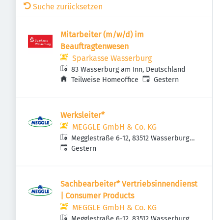
Suche zurücksetzen
Mitarbeiter (m/w/d) im
Beauftragtenwesen
Sparkasse Wasserburg
83 Wasserburg am Inn, Deutschland
Veröffentlicht
:
Teilweise Homeoffice
Gestern
Werksleiter*
MEGGLE GmbH & Co. KG
Megglestraße 6-12, 83512 Wasserburg
Veröffentlicht
:
am Inn, Deutschland
Gestern
Sachbearbeiter* Vertriebsinnendienst
| Consumer Products
MEGGLE GmbH & Co. KG
Megglestraße 6-12, 83512 Wasserburg