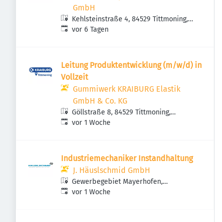
GmbH
Kehlsteinstraße 4, 84529 Tittmoning,
Veröffentlicht
:
Deutschland
vor 6 Tagen
Leitung Produktentwicklung (m/w/d) in
Vollzeit
Gummiwerk KRAIBURG Elastik
GmbH & Co. KG
Göllstraße 8, 84529 Tittmoning,
Veröffentlicht
:
Deutschland
vor 1 Woche
Industriemechaniker Instandhaltung
J. Häuslschmid GmbH
Gewerbegebiet Mayerhofen,
Veröffentlicht
:
Mayerhofen 2, 84529 Tittmoning-
vor 1 Woche
Mayerhofen, Deutschland