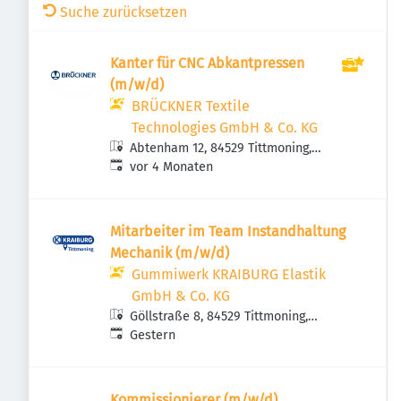
Suche zurücksetzen
Kanter für CNC Abkantpressen
(m/w/d)
BRÜCKNER Textile
Technologies GmbH & Co. KG
Abtenham 12, 84529 Tittmoning,
Veröffentlicht
:
Deutschland
vor 4 Monaten
Mitarbeiter im Team Instandhaltung
Mechanik (m/w/d)
Gummiwerk KRAIBURG Elastik
GmbH & Co. KG
Göllstraße 8, 84529 Tittmoning,
Veröffentlicht
:
Deutschland
Gestern
Kommissionierer (m/w/d)