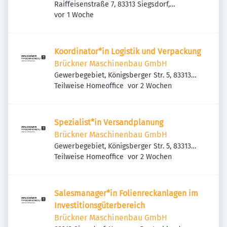
Raiffeisenstraße 7, 83313 Siegsdorf,
Veröffentlicht
:
Deutschland
vor 1 Woche
Koordinator*in Logistik und Verpackung
Brückner Maschinenbau GmbH
Gewerbegebiet, Königsberger Str. 5, 83313
Veröffentlicht
:
Siegsdorf, Deutschland
Teilweise Homeoffice
vor 2 Wochen
Spezialist*in Versandplanung
Brückner Maschinenbau GmbH
Gewerbegebiet, Königsberger Str. 5, 83313
Veröffentlicht
:
Siegsdorf, Deutschland
Teilweise Homeoffice
vor 2 Wochen
Salesmanager*in Folienreckanlagen im
Investitionsgüterbereich
Brückner Maschinenbau GmbH