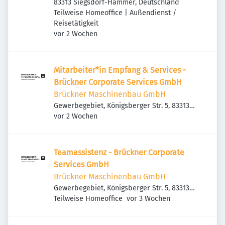
83313 Siegsdorf-Hammer, Deutschland
Teilweise Homeoffice | Außendienst /
Reisetätigkeit
Veröffentlicht
:
vor 2 Wochen
Mitarbeiter*in Empfang & Services -
Brückner Corporate Services GmbH
Brückner Maschinenbau GmbH
Gewerbegebiet, Königsberger Str. 5, 83313
Veröffentlicht
:
Siegsdorf, Deutschland
vor 2 Wochen
Teamassistenz - Brückner Corporate
Services GmbH
Brückner Maschinenbau GmbH
Gewerbegebiet, Königsberger Str. 5, 83313
Veröffentlicht
:
Siegsdorf, Deutschland
Teilweise Homeoffice
vor 3 Wochen