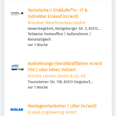
Technische/r Einkäufer*in - IT &
Indirekter Einkauf (m/w/d)
Brückner Maschinenbau GmbH
Gewerbegebiet, Königsberger Str. 5, 83313
Siegsdorf, Deutschland
Teilweise Homeoffice | Außendienst /
Reisetätigkeit
Veröffentlicht
:
vor 1 Woche
Auslieferungs-/Berufskraftfahrer m/w/d
FSK C oder höher, Vollzeit
Früchte Lermer GmbH & Co. KG
Traunsteiner Str. 11B, 83313 Siegsdorf,
Veröffentlicht
:
Deutschland
vor 1 Woche
Montagemitarbeiter / Löter (m/w/d)
Ecolab Engineering GmbH