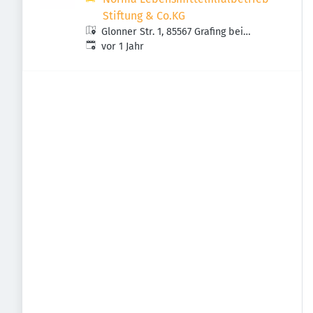
Stiftung & Co.KG
Glonner Str. 1, 85567 Grafing bei
Veröffentlicht
:
München, Deutschland
vor 1 Jahr