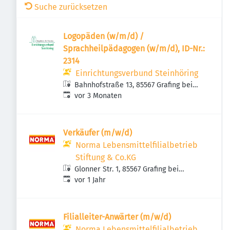
Suche zurücksetzen
Logopäden (w/m/d) /
Sprachheilpädagogen (w/m/d), ID-Nr.:
2314
Einrichtungsverbund Steinhöring
Bahnhofstraße 13, 85567 Grafing bei
Veröffentlicht
:
München, Deutschland
vor 3 Monaten
Verkäufer (m/w/d)
Norma Lebensmittelfilialbetrieb
Stiftung & Co.KG
Glonner Str. 1, 85567 Grafing bei
Veröffentlicht
:
München, Deutschland
vor 1 Jahr
Filialleiter-Anwärter (m/w/d)
Norma Lebensmittelfilialbetrieb