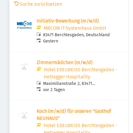
Suche zurücksetzen
Initiativ-Bewerbung (m/w/d)
MBCOM IT-Systemhaus GmbH
83471 Berchtesgaden, Deutschland
Veröffentlicht
:
Gestern
Zimmermädchen (m/w/d)
Hotel EDELWEISS Berchtesgaden -
Hettegger Hospitality
Maximilianstraße 2, 83471
Veröffentlicht
:
Berchtesgaden, Deutschland
vor 2 Tagen
Koch (m/w/d) für unseren "Gasthof
NEUHAUS"
Hotel EDELWEISS Berchtesgaden -
Hettegger Hospitality