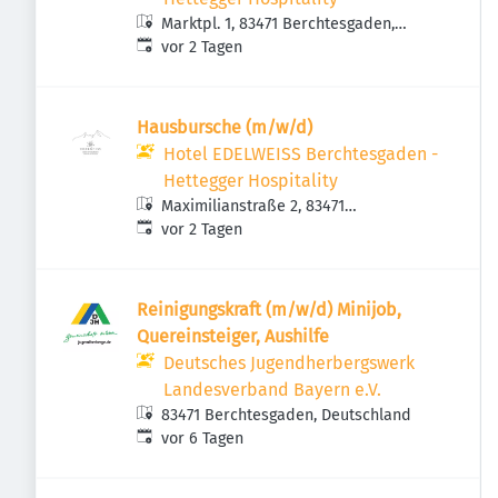
Marktpl. 1, 83471 Berchtesgaden,
Veröffentlicht
:
Deutschland
vor 2 Tagen
Hausbursche (m/w/d)
Hotel EDELWEISS Berchtesgaden -
Hettegger Hospitality
Maximilianstraße 2, 83471
Veröffentlicht
:
Berchtesgaden, Deutschland
vor 2 Tagen
Reinigungskraft (m/w/d) Minijob,
Quereinsteiger, Aushilfe
Deutsches Jugendherbergswerk
Landesverband Bayern e.V.
83471 Berchtesgaden, Deutschland
Veröffentlicht
:
vor 6 Tagen