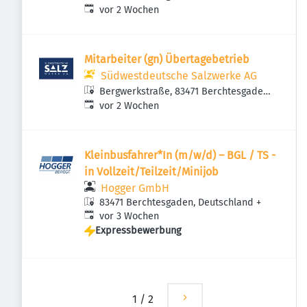
Veröffentlicht
:
vor 2 Wochen
Mitarbeiter (gn) Übertagebetrieb
Südwestdeutsche Salzwerke AG
Bergwerkstraße, 83471 Berchtesgaden,
Veröffentlicht
:
Deutschland
vor 2 Wochen
Kleinbusfahrer*In (m/w/d) – BGL / TS -
in Vollzeit/Teilzeit/Minijob
Hogger GmbH
83471 Berchtesgaden, Deutschland
+
Veröffentlicht
:
vor 3 Wochen
Expressbewerbung
1
/
2