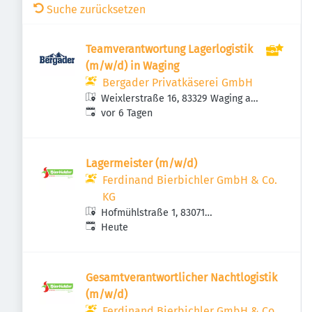
Suche zurücksetzen
Teamverantwortung Lagerlogistik
(m/w/d) in Waging
Bergader Privatkäserei GmbH
Weixlerstraße 16, 83329 Waging am
Veröffentlicht
:
See, Deutschland
vor 6 Tagen
Lagermeister (m/w/d)
Ferdinand Bierbichler GmbH & Co.
KG
Hofmühlstraße 1, 83071
Veröffentlicht
:
Stephanskirchen, Deutschland
Heute
Gesamtverantwortlicher Nachtlogistik
(m/w/d)
Ferdinand Bierbichler GmbH & Co.