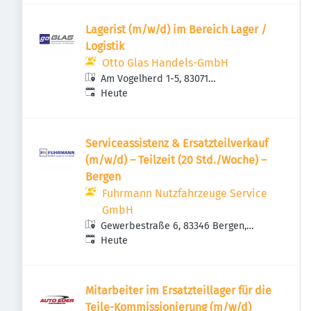
Lagerist (m/w/d) im Bereich Lager /
Logistik
Otto Glas Handels-GmbH
Am Vogelherd 1-5, 83071
Veröffentlicht
:
Stephanskirchen, Deutschland
Heute
Service­assistenz & Ersatz­teilverkauf
(m/w/d) – Teilzeit (20 Std./Woche) –
Bergen
Fuhrmann Nutzfahrzeuge Service
GmbH
Gewerbestraße 6, 83346 Bergen,
Veröffentlicht
:
Deutschland
Heute
Mitarbeiter im Ersatzteillager für die
Teile-Kommissionierung (m/w/d)