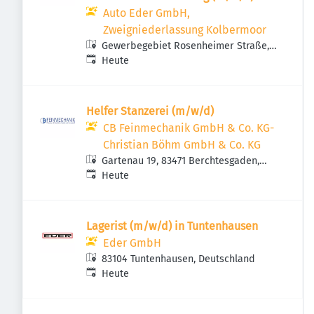
Auto Eder GmbH,
Zweigniederlassung Kolbermoor
Gewerbegebiet Rosenheimer Straße,
Veröffentlicht
:
Rosenheimer Str. 59, 83059
Heute
Kolbermoor, Deutschland
Helfer Stanzerei (m/w/d)
CB Feinmechanik GmbH & Co. KG-
Christian Böhm GmbH & Co. KG
Gartenau 19, 83471 Berchtesgaden,
Veröffentlicht
:
Deutschland
Heute
Lagerist (m/w/d) in Tuntenhausen
Eder GmbH
83104 Tuntenhausen, Deutschland
Veröffentlicht
:
Heute