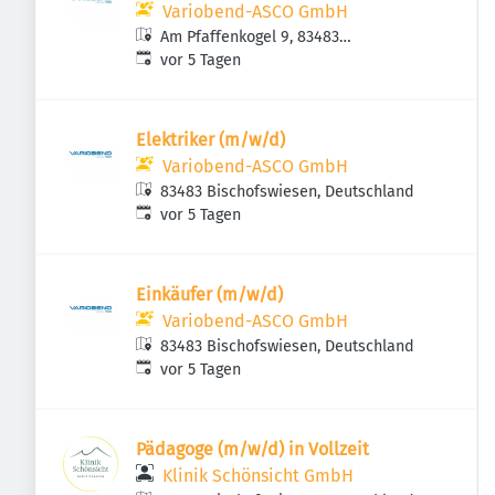
Variobend-ASCO GmbH
Am Pfaffenkogel 9, 83483
Veröffentlicht
:
Bischofswiesen, Deutschland
vor 5 Tagen
Elektriker (m/w/d)
Variobend-ASCO GmbH
83483 Bischofswiesen, Deutschland
Veröffentlicht
:
vor 5 Tagen
Einkäufer (m/w/d)
Variobend-ASCO GmbH
83483 Bischofswiesen, Deutschland
Veröffentlicht
:
vor 5 Tagen
Pädagoge (m/w/d) in Vollzeit
Klinik Schönsicht GmbH