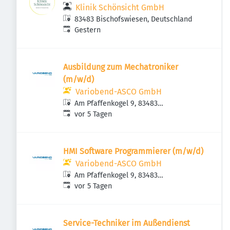
Klinik Schönsicht GmbH
83483 Bischofswiesen, Deutschland
Veröffentlicht
:
Gestern
Ausbildung zum Mechatroniker
(m/w/d)
Variobend-ASCO GmbH
Am Pfaffenkogel 9, 83483
Veröffentlicht
:
Bischofswiesen, Deutschland
vor 5 Tagen
HMI Software Programmierer (m/w/d)
Variobend-ASCO GmbH
Am Pfaffenkogel 9, 83483
Veröffentlicht
:
Bischofswiesen, Deutschland
vor 5 Tagen
Service-Techniker im Außendienst