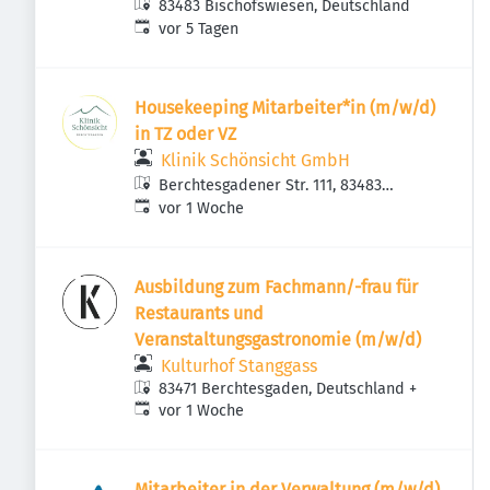
83483 Bischofswiesen, Deutschland
Veröffentlicht
:
vor 5 Tagen
Housekeeping Mitarbeiter*in (m/w/d)
in TZ oder VZ
Klinik Schönsicht GmbH
Berchtesgadener Str. 111, 83483
Veröffentlicht
:
Bischofswiesen, Deutschland
vor 1 Woche
Ausbildung zum Fachmann/-frau für
Restaurants und
Veranstaltungsgastronomie (m/w/d)
Kulturhof Stanggass
83471 Berchtesgaden, Deutschland
+
Veröffentlicht
:
vor 1 Woche
Mitarbeiter in der Verwaltung (m/w/d)